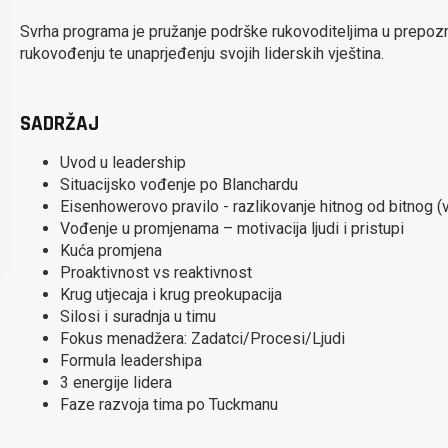
Svrha programa je pružanje podrške rukovoditeljima u prepozna
rukovođenju te unaprjeđenju svojih liderskih vještina.
SADRŽAJ
Uvod u leadership
Situacijsko vođenje po Blanchardu
Eisenhowerovo pravilo - razlikovanje hitnog od bitnog 
Vođenje u promjenama – motivacija ljudi i pristupi
Kuća promjena
Proaktivnost vs reaktivnost
Krug utjecaja i krug preokupacija
Silosi i suradnja u timu
Fokus menadžera: Zadatci/Procesi/Ljudi
Formula leadershipa
3 energije lidera
Faze razvoja tima po Tuckmanu