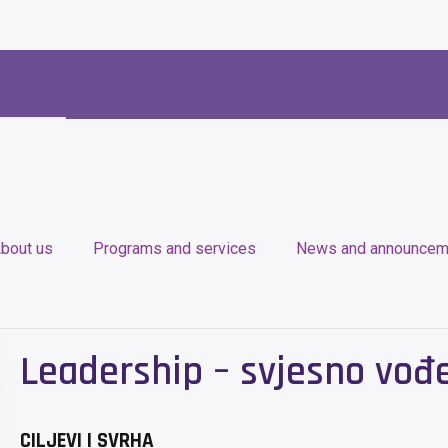
bout us
Programs and services
News and announcem
Leadership – svjesno vođe
CILJEVI I SVRHA