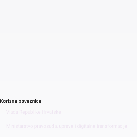
Korisne poveznice
Vlada Republike Hrvatske
Ministarstvo pravosuđa, uprave i digitalne transformacije