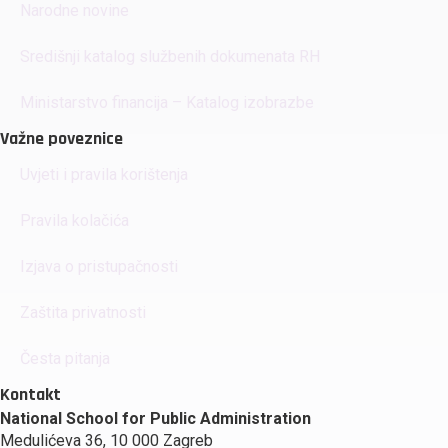
Narodne novine
Središnji katalog službenih dokumenata RH
Ministarstvo financija – Katalog izobrazbe
Važne poveznice
Uvjeti i pravila korištenja
Pravila kolačića
Izjava o pristupačnosti
Zaštita privatnosti
Česta pitanja
Kontakt
National School for Public Administration
Medulićeva 36, 10 000 Zagreb