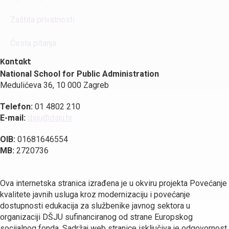
Zaštita privatnosti
Česta pitanja
Kontakt
National School for Public Administration
Medulićeva 36, 10 000 Zagreb
Telefon:
01 4802 210
E-mail:
dsju@dsju.hr
OIB:
01681646554
MB:
2720736
Ova internetska stranica izrađena je u okviru projekta Povećanje
kvalitete javnih usluga kroz modernizaciju i povećanje
dostupnosti edukacija za službenike javnog sektora u
organizaciji DŠJU sufinanciranog od strane Europskog
socijalnog fonda. Sadržaj web stranice isključiva je odgovornost