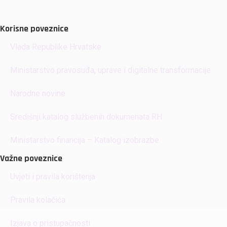
Korisne poveznice
Vlada Republike Hrvatske
Ministarstvo pravosuđa, uprave i digitalne transformacije
Narodne novine
Središnji katalog službenih dokumenata RH
Ministarstvo financija – Katalog izobrazbe
Važne poveznice
Uvjeti i pravila korištenja
Pravila kolačića
Izjava o pristupačnosti