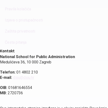
Pravila kolačića
Izjava o pristupačnosti
Zaštita privatnosti
Česta pitanja
Kontakt
National School for Public Administration
Medulićeva 36, 10 000 Zagreb
Telefon:
01 4802 210
E-mail:
dsju@dsju.hr
OIB:
01681646554
MB:
2720736