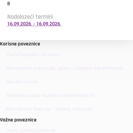
8
Nadolazeći termini
16.09.2026. - 16.09.2026.
Korisne poveznice
Vlada Republike Hrvatske
Ministarstvo pravosuđa, uprave i digitalne transformacije
Narodne novine
Središnji katalog službenih dokumenata RH
Ministarstvo financija – Katalog izobrazbe
Važne poveznice
Uvjeti i pravila korištenja