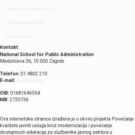
Izjava o pristupačnosti
Zaštita privatnosti
Česta pitanja
Kontakt
National School for Public Administration
Medulićeva 36, 10 000 Zagreb
Telefon:
01 4802 210
E-mail:
dsju@dsju.hr
OIB:
01681646554
MB:
2720736
Ova internetska stranica izrađena je u okviru projekta Povećanje
kvalitete javnih usluga kroz modernizaciju i povećanje
dostupnosti edukacija za službenike javnog sektora u