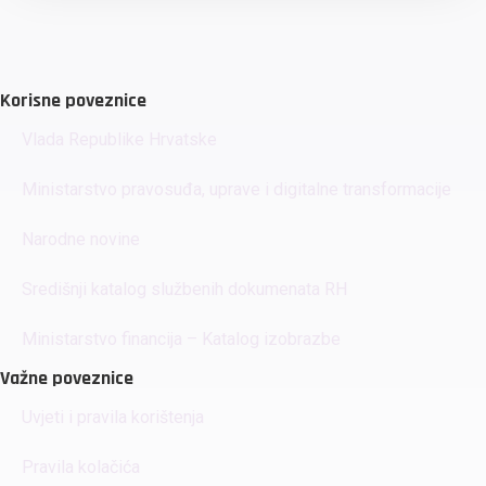
Korisne poveznice
Vlada Republike Hrvatske
Ministarstvo pravosuđa, uprave i digitalne transformacije
Narodne novine
Središnji katalog službenih dokumenata RH
Ministarstvo financija – Katalog izobrazbe
Važne poveznice
Uvjeti i pravila korištenja
Pravila kolačića