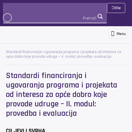
Više
Pretraži
Menu
Programs and services
News and ann
International cooperation 
3D Virtualna šetnja
PRIJAVA
Standardi financiranja i ugovaranja programa i projekata od interesa za
opće dobro koje provode udruge – II. modul: provedba i evaluacija
Standardi financiranja i
ugovaranja programa i projekata
od interesa za opće dobro koje
provode udruge – II. modul:
provedba i evaluacija
CILJEVI I SVRHA