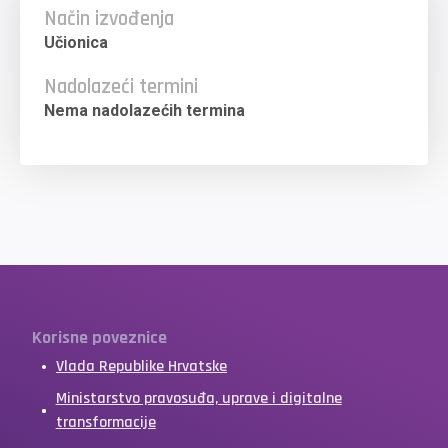
Način izvođenja
Učionica
Nadolazeći termini
Nema nadolazećih termina
Korisne poveznice
Vlada Republike Hrvatske
Ministarstvo pravosuđa, uprave i digitalne
transformacije