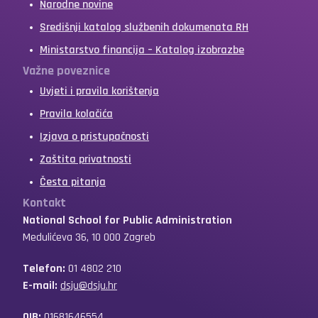
Narodne novine
Središnji katalog službenih dokumenata RH
Ministarstvo financija – Katalog izobrazbe
Važne poveznice
Uvjeti i pravila korištenja
Pravila kolačića
Izjava o pristupačnosti
Zaštita privatnosti
Česta pitanja
Kontakt
National School for Public Administration
Medulićeva 36, 10 000 Zagreb
Telefon:
01 4802 210
E-mail:
dsju@dsju.hr
OIB:
01681646554