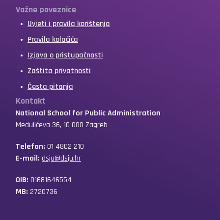
Važne poveznice
Uvjeti i pravila korištenja
Pravila kolačića
Izjava o pristupačnosti
Zaštita privatnosti
Česta pitanja
Kontakt
National School for Public Administration
Medulićeva 36, 10 000 Zagreb
Telefon:
01 4802 210
E-mail:
dsju@dsju.hr
OIB:
01681646554
MB:
2720736