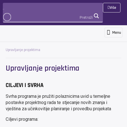
Više
Pretraži
Menu
Programs and services
News and ann
International cooperation 
3D Virtualna šetnja
PRIJAVA
Upravljanje projektima
Upravljanje projektima
CILJEVI I SVRHA
Svrha programa je pružiti polaznicima uvid u temeljne
postavke projektnog rada te stjecanje novih znanja i
vještina za učinkovitije planiranje i provedbu projekata
Ciljevi programa: