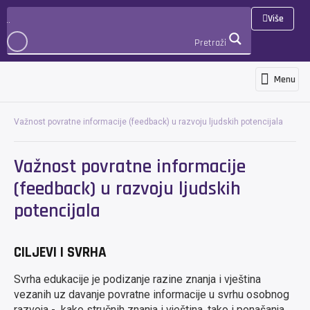
Više
Pretraži
Menu
Programs and services
News and ann
International cooperation 
3D Virtualna šetnja
PRIJAVA
Važnost povratne informacije (feedback) u razvoju ljudskih potencijala
Važnost povratne informacije
(feedback) u razvoju ljudskih
potencijala
CILJEVI I SVRHA
Svrha edukacije je podizanje razine znanja i vještina
vezanih uz davanje povratne informacije u svrhu osobnog
razvoja - kako stručnih znanja i vještina, tako i ponašanja