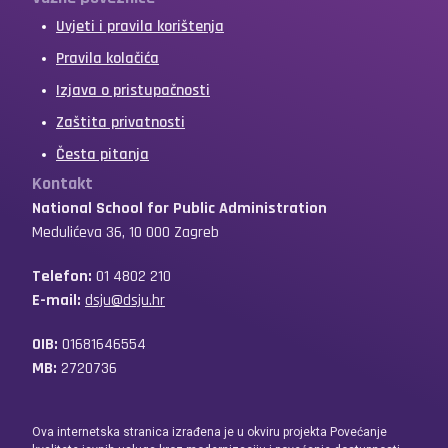
Uvjeti i pravila korištenja
Pravila kolačića
Izjava o pristupačnosti
Zaštita privatnosti
Česta pitanja
Kontakt
National School for Public Administration
Medulićeva 36, 10 000 Zagreb
Telefon:
01 4802 210
E-mail:
dsju@dsju.hr
OIB:
01681646554
MB:
2720736
Ova internetska stranica izrađena je u okviru projekta Povećanje