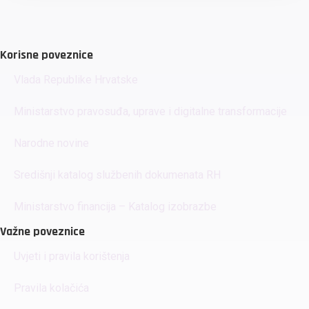
Korisne poveznice
Vlada Republike Hrvatske
Ministarstvo pravosuđa, uprave i digitalne transformacije
Narodne novine
Središnji katalog službenih dokumenata RH
Ministarstvo financija – Katalog izobrazbe
Važne poveznice
Uvjeti i pravila korištenja
Pravila kolačića