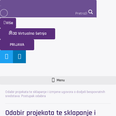
Pretraži
Više
3D Virtualna šetnja
PRIJAVA
Menu
Odabir projekata te sklapanje i izmjene ugovora o dodjeli bespovratnih
sredstava: Postupak odabira
Odabir projekata te sklapanje i