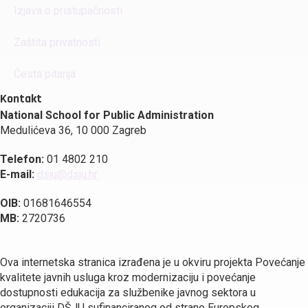
Izjava o pristupačnosti
Zaštita privatnosti
Česta pitanja
Kontakt
National School for Public Administration
Medulićeva 36, 10 000 Zagreb
Telefon:
01 4802 210
E-mail:
dsju@dsju.hr
OIB:
01681646554
MB:
2720736
Ova internetska stranica izrađena je u okviru projekta Povećanje
kvalitete javnih usluga kroz modernizaciju i povećanje
dostupnosti edukacija za službenike javnog sektora u
organizaciji DŠJU sufinanciranog od strane Europskog