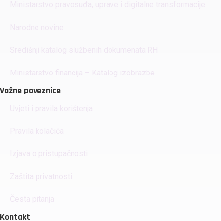
Ministarstvo pravosuđa, uprave i digitalne transformacije
Narodne novine
Središnji katalog službenih dokumenata RH
Ministarstvo financija – Katalog izobrazbe
Važne poveznice
Uvjeti i pravila korištenja
Pravila kolačića
Izjava o pristupačnosti
Zaštita privatnosti
Česta pitanja
Kontakt