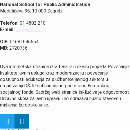
National School for Public Administration
Medulićeva 36, 10 000 Zagreb
Telefon:
01 4802 210
E-mail:
dsju@dsju.hr
OIB:
01681646554
MB:
2720736
Ova internetska stranica izrađena je u okviru projekta Povećanje
kvalitete javnih usluga kroz modernizaciju i povećanje
dostupnosti edukacija za službenike javnog sektora u
organizaciji DŠJU sufinanciranog od strane Europskog
socijalnog fonda. Sadržaj web stranice isključiva je odgovornost
Državne škola za javnu upravu i ne odražava nužno stavove i
mišljenja Europske unije.