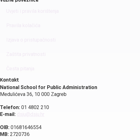
Uvjeti i pravila korištenja
Pravila kolačića
Izjava o pristupačnosti
Zaštita privatnosti
Česta pitanja
Kontakt
National School for Public Administration
Medulićeva 36, 10 000 Zagreb
Telefon:
01 4802 210
E-mail:
dsju@dsju.hr
OIB:
01681646554
MB:
2720736