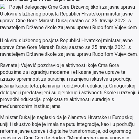
U okviru službenog posjeta Republici Hrvatskoj ministar javne
uprave Crne Gore Marash Dukaj sastao se 25. travnja 2023. s
ravnateljem Državne škole za javnu upravu Rudolfom Vujevićem.
U okviru službenog posjeta Republici Hrvatskoj ministar javne
uprave Crne Gore Marash Dukaj sastao se 25. travnja 2023. s
ravnateljem Državne škole za javnu upravu Rudolfom Vujevićem.
Ravnatelj Vujević pozdravio je aktivnosti koje Crna Gora
poduzima za izgradnju moderne i efikasne javne uprave te
izrazio spremnost za suradnju i razmjenu iskustva u području
jačanja kapaciteta, planiranja i održivosti edukacija. Crnogorskoj
delegaciji predstavljeni su djelokrug i aktivnosti Škole u razvoju i
provedbi edukacija, projekata te aktivnosti suradnje s
međunarodnim institucijama.
Ministar Dukaj je naglasio da je članstvo Hrvatske u Europskoj
uniji i iskustvo koje je imala na putu integracije, kao i u području
reforme javne uprave i digitalne transformacije, od ogromnog
značaja za Crnu Goru te dodao: “Ministarstvo javne uprave je