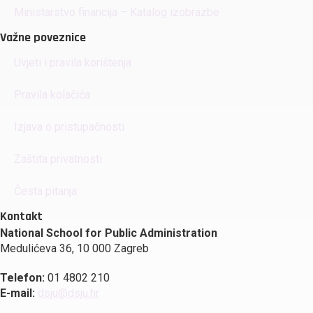
Ministarstvo financija – Katalog izobrazbe
Važne poveznice
Uvjeti i pravila korištenja
Pravila kolačića
Izjava o pristupačnosti
Zaštita privatnosti
Česta pitanja
Kontakt
National School for Public Administration
Medulićeva 36, 10 000 Zagreb
Telefon:
01 4802 210
E-mail:
dsju@dsju.hr