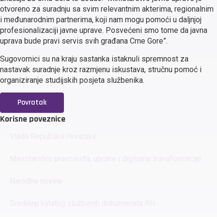
otvoreno za suradnju sa svim relevantnim akterima, regionalnim
i međunarodnim partnerima, koji nam mogu pomoći u daljnjoj
profesionalizaciji javne uprave. Posvećeni smo tome da javna
uprava bude pravi servis svih građana Crne Gore”.
Sugovornici su na kraju sastanka istaknuli spremnost za
nastavak suradnje kroz razmjenu iskustava, stručnu pomoć i
organiziranje studijskih posjeta službenika.
Povratak
Korisne poveznice
Vlada Republike Hrvatske
Ministarstvo pravosuđa, uprave i digitalne transformacije
Narodne novine
Središnji katalog službenih dokumenata RH