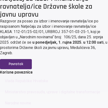
ravnatelja/ice Državne škole za
javnu upravu
Razgovor za posao za izbor i imenovanje ravnatelja/ice po
raspisanom Natječaju za izbor i imenovanje ravnatelja/ice
KLASA: 112-01/25-02/01, URBROJ: 357-01-03-25-1, koji je
objavljen u „Narodnim novinama“ broj: 106/25, dana 25. srpnja
2025. održat će se
u ponedjeljak, 1. rujna 2025. u 12:00
sat
i, u
prostorima Državne školi za javnu upravu, Medulićeva 36,
Zagreb.
Povratak
Korisne poveznice
Vlada Republike Hrvatske
Ministarstvo pravosuđa, uprave i digitalne transformacije
Narodne novine