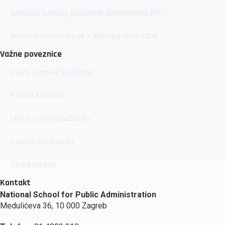
Središnji katalog službenih dokumenata RH
Ministarstvo financija – Katalog izobrazbe
Važne poveznice
Uvjeti i pravila korištenja
Pravila kolačića
Izjava o pristupačnosti
Zaštita privatnosti
Česta pitanja
Kontakt
National School for Public Administration
Medulićeva 36, 10 000 Zagreb