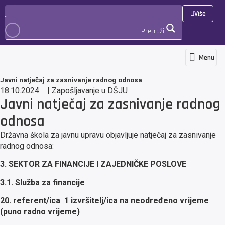
Više
Pretraži
Menu
Programs and services
News and ann
International cooperation 
3D Virtualna šetnja
PRIJAVA
Javni natječaj za zasnivanje radnog odnosa
18.10.2024
|
Zapošljavanje u DŠJU
Javni natječaj za zasnivanje radnog
odnosa
Državna škola za javnu upravu objavljuje natječaj za zasnivanje
radnog odnosa:
3. SEKTOR ZA FINANCIJE I ZAJEDNIČKE POSLOVE
3.1. Služba za financije
20. referent/ica
1 izvršitelj/ica na neodređeno vrijeme
(puno radno vrijeme)