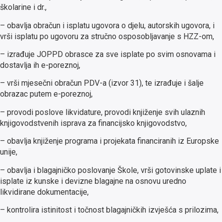
školarine i dr.,
– obavlja obračun i isplatu ugovora o djelu, autorskih ugovora, i
vrši isplatu po ugovoru za stručno osposobljavanje s HZZ-om,
– izrađuje JOPPD obrasce za sve isplate po svim osnovama i
dostavlja ih e-poreznoj,
– vrši mjesečni obračun PDV-a (izvor 31), te izrađuje i šalje
obrazac putem e-poreznoj,
– provodi poslove likvidature, provodi knjiženje svih ulaznih
knjigovodstvenih isprava za financijsko knjigovodstvo,
– obavlja knjiženje programa i projekata financiranih iz Europske
unije,
– obavlja i blagajničko poslovanje Škole, vrši gotovinske uplate i
isplate iz kunske i devizne blagajne na osnovu uredno
likvidirane dokumentacije,
– kontrolira istinitost i točnost blagajničkih izvješća s prilozima,