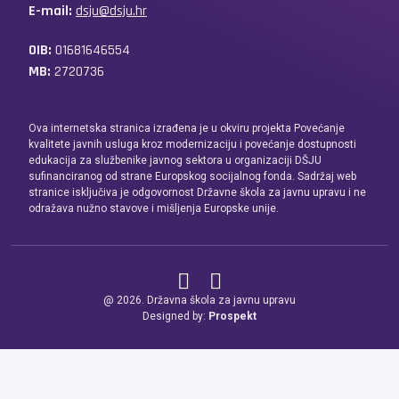
E-mail:
dsju@dsju.hr
OIB:
01681646554
MB:
2720736
Ova internetska stranica izrađena je u okviru projekta Povećanje
kvalitete javnih usluga kroz modernizaciju i povećanje dostupnosti
edukacija za službenike javnog sektora u organizaciji DŠJU
sufinanciranog od strane Europskog socijalnog fonda. Sadržaj web
stranice isključiva je odgovornost Državne škola za javnu upravu i ne
odražava nužno stavove i mišljenja Europske unije.
@ 2026. Državna škola za javnu upravu
Designed by:
Prospekt