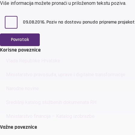
Više informacija možete pronaći u priloženom tekstu poziva.
09.08.2016. Poziv na dostavu ponuda pripreme projeka
Povratak
Korisne poveznice
Vlada Republike Hrvatske
Ministarstvo pravosuđa, uprave i digitalne transformacije
Narodne novine
Središnji katalog službenih dokumenata RH
Ministarstvo financija – Katalog izobrazbe
Važne poveznice