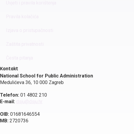
Uvjeti i pravila korištenja
Pravila kolačića
Izjava o pristupačnosti
Zaštita privatnosti
Česta pitanja
Kontakt
National School for Public Administration
Medulićeva 36, 10 000 Zagreb
Telefon:
01 4802 210
E-mail:
dsju@dsju.hr
OIB:
01681646554
MB:
2720736