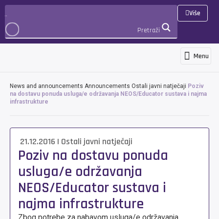
Više
Pretraži
Menu
Programs and services
News and ann
International cooperation 
3D Virtualna šetnja
PRIJAVA
News and announcements
Announcements
Ostali javni natječaji
Poziv
na dostavu ponuda usluga/e održavanja NEOS/Educator sustava i najma
infrastrukture
21.12.2016
|
Ostali javni natječaji
Poziv na dostavu ponuda
usluga/e održavanja
NEOS/Educator sustava i
najma infrastrukture
Zbog potrebe za nabavom usluga/e održavanja