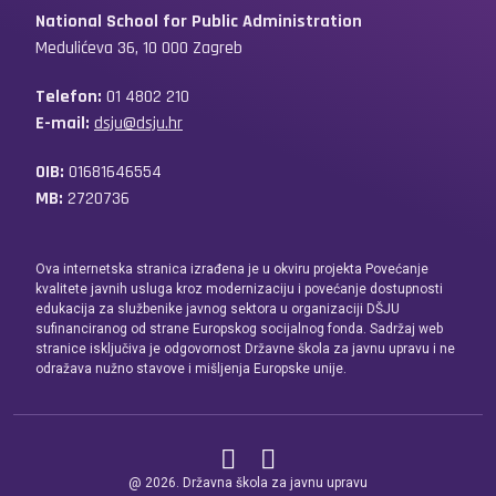
National School for Public Administration
Medulićeva 36, 10 000 Zagreb
Telefon:
01 4802 210
E-mail:
dsju@dsju.hr
OIB:
01681646554
MB:
2720736
Ova internetska stranica izrađena je u okviru projekta Povećanje
kvalitete javnih usluga kroz modernizaciju i povećanje dostupnosti
edukacija za službenike javnog sektora u organizaciji DŠJU
sufinanciranog od strane Europskog socijalnog fonda. Sadržaj web
stranice isključiva je odgovornost Državne škola za javnu upravu i ne
odražava nužno stavove i mišljenja Europske unije.
@ 2026. Državna škola za javnu upravu