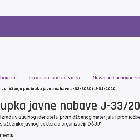
bout us
Programs and services
News and announcem
o poništenju postupka javne nabave J-33/2020 i J-34/2020
tupka javne nabave J-33/20
ada vizualnog identiteta, promidžbenog materijala i promidžbeni
službenike javnog sektora u organizaciji DŠJU“.
umentu.