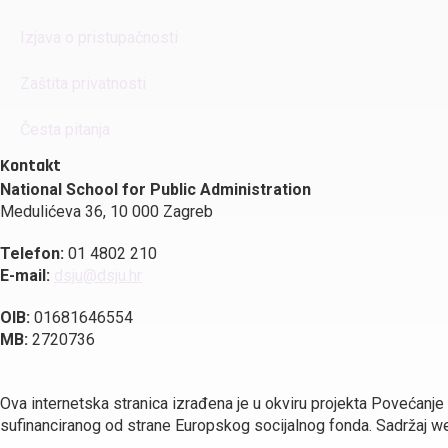
Izjava o pristupačnosti
Zaštita privatnosti
Česta pitanja
Kontakt
National School for Public Administration
Medulićeva 36, 10 000 Zagreb
Telefon:
01 4802 210
E-mail:
dsju@dsju.hr
OIB:
01681646554
MB:
2720736
Ova internetska stranica izrađena je u okviru projekta Povećanje
sufinanciranog od strane Europskog socijalnog fonda. Sadržaj web