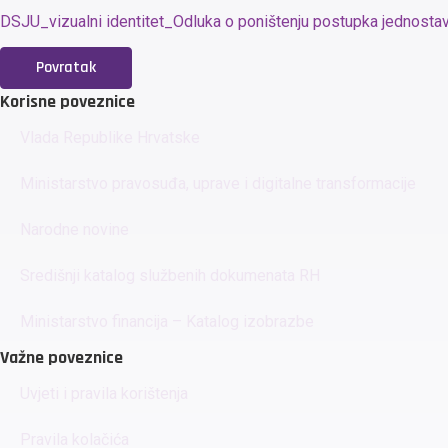
DSJU_vizualni identitet_Odluka o poništenju postupka jednosta
Povratak
Korisne poveznice
Vlada Republike Hrvatske
Ministarstvo pravosuđa, uprave i digitalne transformacije
Narodne novine
Središnji katalog službenih dokumenata RH
Ministarstvo financija – Katalog izobrazbe
Važne poveznice
Uvjeti i pravila korištenja
Pravila kolačića