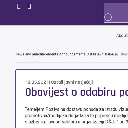
About
News and announcements
Announcements
Ostali javni natječaji
Obavi
13.05.2021
|
Ostali javni natječaji
Obavijest o odabiru p
Temeljem Poziva na dostavu ponuda za izradu vizualno
promotivna/medijska događanja te pripremu medijski
službenike javnog sektora u organizaciji DŠJU” od 9.