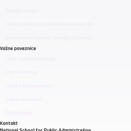
Narodne novine
Središnji katalog službenih dokumenata RH
Ministarstvo financija – Katalog izobrazbe
Važne poveznice
Uvjeti i pravila korištenja
Pravila kolačića
Izjava o pristupačnosti
Zaštita privatnosti
Česta pitanja
Kontakt
National School for Public Administration