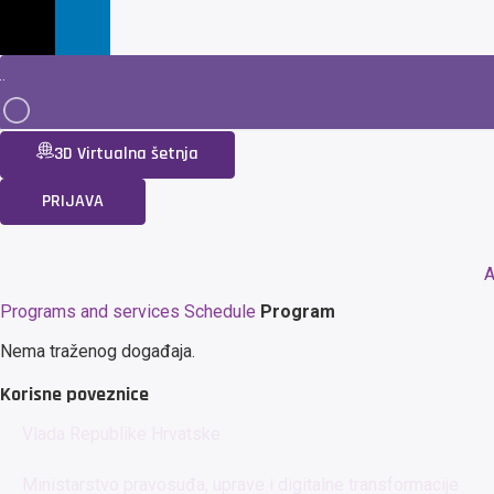
3D Virtualna šetnja
PRIJAVA
A
Programs and services
Schedule
Program
Nema traženog događaja.
Korisne poveznice
Vlada Republike Hrvatske
Ministarstvo pravosuđa, uprave i digitalne transformacije